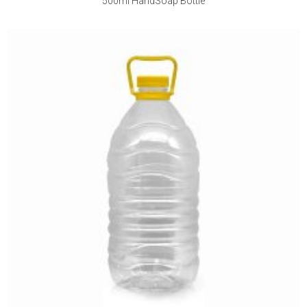
500ml HandSoap Bottle